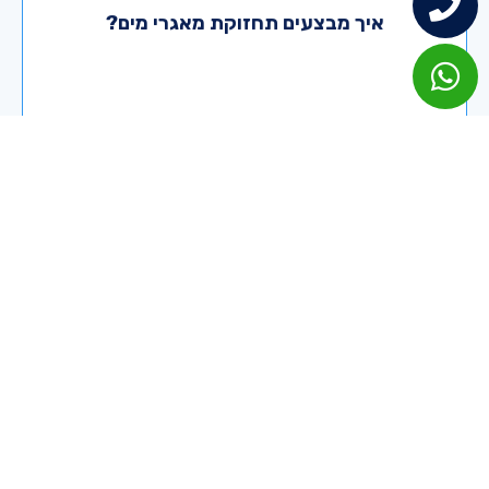
ניקוי פנים המאגר - דפנות, רצפה ותקרה
איך מבצעים תחזוקת מאגרי מים?
שטיפה יסודית
חיטוי עם חומרי חיטוי מאושרים לפי דרישות
משרד הבריאות
כאן לשירותכם תמיד
בוואטס אפ
בטלפון
טלפון למקרים
דחופים