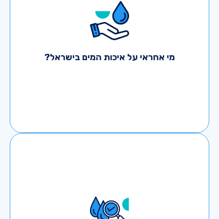
התושבים בארץ הם ברמה תברואתית גבוהה,
כאשר גם המים עצמם וגם המערכות בהם המים
עוברים ומאוחסנים - נבדקות לעיתים קרובות
ועומדות בתקנים מחמירים. אבל החל מנקודת
החיבור של מערכת המים הציבורית אל תשתית
מי אחראי על איכות המים בישראל?
הבניין - איכות המים נמצאת באחריות הדיירים. ועד
הבית אחראי על טיפול בצנרת, במערכות המים
ובמקרים מסוימים, גם מאגרי מים.
בנייני מגורים מעל 5 קומות חייבים להחזיק מאגר
מים שתפקידו להגביר את לחץ המים לקומות
הגבוהות ולשמש במצבי חירום, כמו הפסקת מים, או
אספקת מים למערכת כיבוי אש. בכל מאגר מים
קיימת סכנה של חדירת מזהמים, השוקעים אל
תחתית המאגר ואל הדפנות הפנימיים שלו, אשר
הופכים את המים לא ראויים לשתיה, רחצה ובישול.