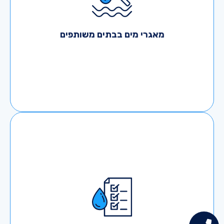
זיהומים כאלה יכולים לגרום לפגיעה משמעותית
בבריאות המשתמשים במים והם מגיעים ממקורות
שונים ומגוונים: הצטברות אבק, היווצרות בוצה,
מאגרי מים בבתים משותפים
צואה של עופות, חרקים, לטאות ובעלי חיים אחרים,
שתן ופגרים שהגיעו אל המאגר בדרכים שונות. לכן
חובה לשמור על תחזוקה של מאגרי מים, הכוללת
ניקוי וחיטוי מקצועי בהתאם לתקנות, כדי למנוע
חשיפה של הדיירים למחלות שונות ומסוכנות,
ביניהן:
תחזוקה של מאגרי מים, ניקוי וחיטוי, מבצעים רק
בעלי מקצוע מוסמכים ומורשים. העבודה נעשית
בשלבים:
סגירה של צינורות כניסה ויציאת מים במאגר
ריקון המים והמשקעים
ניקוי חלקי מתכת